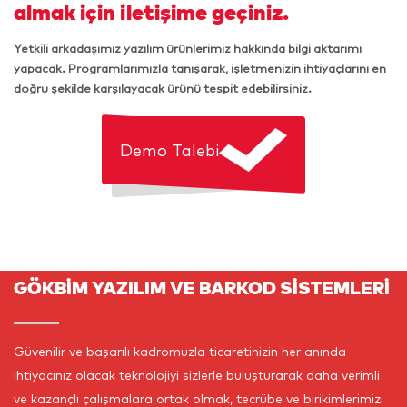
almak için iletişime geçiniz.
Yetkili arkadaşımız yazılım ürünlerimiz hakkında bilgi aktarımı
yapacak. Programlarımızla tanışarak, işletmenizin ihtiyaçlarını en
doğru şekilde karşılayacak ürünü tespit edebilirsiniz.
Demo Talebi
GÖKBİM YAZILIM VE BARKOD SİSTEMLERİ
Güvenilir ve başarılı kadromuzla ticaretinizin her anında
ihtiyacınız olacak teknolojiyi sizlerle buluşturarak daha verimli
ve kazançlı çalışmalara ortak olmak, tecrübe ve birikimlerimizi