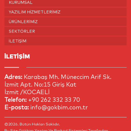
KURUMSAL
YAZILIM HIZMETLERIMIZ
ÜRÜNLERIMIZ
SEKTÖRLER
İLETIŞIM
İLETİŞİM
Adres:
Karabaş Mh. Müneccim Arif Sk.
İzmit Apt. No:15 Giriş Kat
İzmit /KOCAELİ
Telefon:
+90 262 332 33 70
E-posta:
info@gokbim.com.tr
©2026. Bütün Hakları Saklıdır.
Bu Site
Gökbim Yazılım Ve Barkod Sistemleri
Tarafından