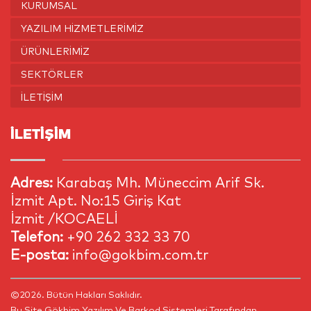
KURUMSAL
YAZILIM HIZMETLERIMIZ
ÜRÜNLERIMIZ
SEKTÖRLER
İLETIŞIM
İLETİŞİM
Adres:
Karabaş Mh. Müneccim Arif Sk.
İzmit Apt. No:15 Giriş Kat
İzmit /KOCAELİ
Telefon:
+90 262 332 33 70
E-posta:
info@gokbim.com.tr
©2026. Bütün Hakları Saklıdır.
Bu Site
Gökbim Yazılım Ve Barkod Sistemleri
Tarafından