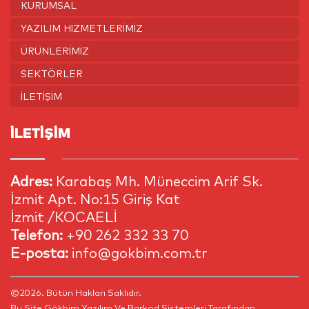
KURUMSAL
YAZILIM HIZMETLERIMIZ
ÜRÜNLERIMIZ
SEKTÖRLER
İLETIŞIM
İLETİŞİM
Adres:
Karabaş Mh. Müneccim Arif Sk.
İzmit Apt. No:15 Giriş Kat
İzmit /KOCAELİ
Telefon:
+90 262 332 33 70
E-posta:
info@gokbim.com.tr
©2026. Bütün Hakları Saklıdır.
Bu Site
Gökbim Yazılım Ve Barkod Sistemleri
Tarafından