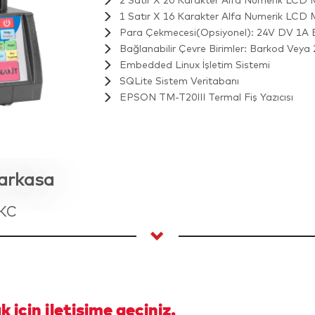
2 Satır X 20 Karakter Alfa Numerik LCD M
1 Satır X 16 Karakter Alfa Numerik LCD M
Para Çekmecesi(Opsiyonel): 24V DV 1A Endü
Bağlanabilir Çevre Birimler: Barkod Veya
Embedded Linux İşletim Sistemi
SQLite Sistem Veritabanı
EPSON TM-T20III Termal Fiş Yazıcısı
zarkasa
ÖKC
 için iletişime geçiniz.