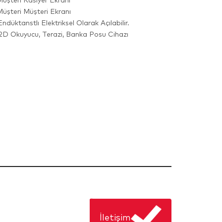
üşteri Kasiyer Ekranı
üşteri Müşteri Ekranı
ktanstlı Elektriksel Olarak Açılabilir.
 2D Okuyucu, Terazi, Banka Posu Cihazı
İletişim