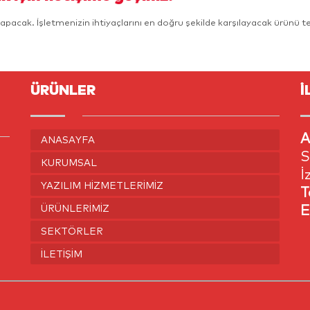
apacak. İşletmenizin ihtiyaçlarını en doğru şekilde karşılayacak ürünü tes
ÜRÜNLER
İ
A
ANASAYFA
S
KURUMSAL
İ
YAZILIM HIZMETLERIMIZ
T
E
ÜRÜNLERIMIZ
SEKTÖRLER
İLETIŞIM