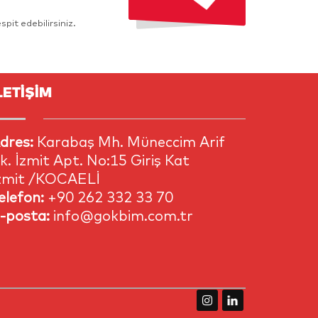
pit edebilirsiniz.
LETİŞİM
dres:
Karabaş Mh. Müneccim Arif
k. İzmit Apt. No:15 Giriş Kat
zmit /KOCAELİ
elefon:
+90 262 332 33 70
-posta:
info@gokbim.com.tr