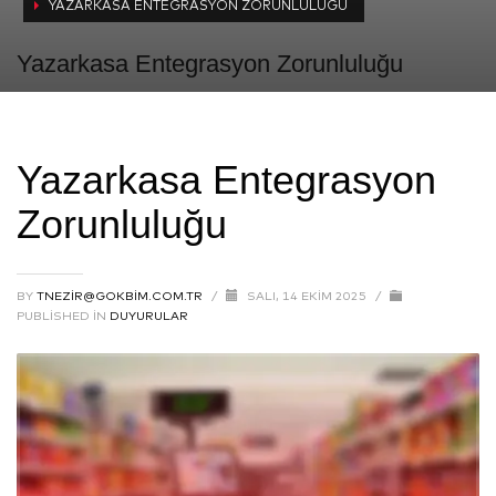
YAZARKASA ENTEGRASYON ZORUNLULUĞU
Yazarkasa Entegrasyon Zorunluluğu
Yazarkasa Entegrasyon
Zorunluluğu
BY
TNEZIR@GOKBIM.COM.TR
/
SALI, 14 EKIM 2025
/
PUBLISHED IN
DUYURULAR