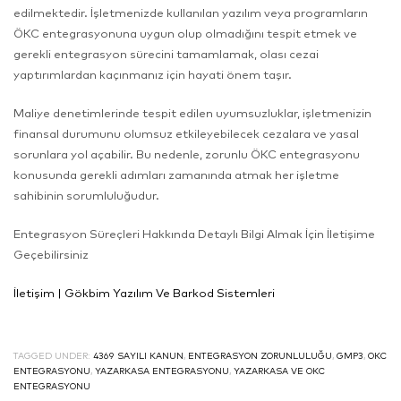
edilmektedir. İşletmenizde kullanılan yazılım veya programların
ÖKC entegrasyonuna uygun olup olmadığını tespit etmek ve
gerekli entegrasyon sürecini tamamlamak, olası cezai
yaptırımlardan kaçınmanız için hayati önem taşır.
Maliye denetimlerinde tespit edilen uyumsuzluklar, işletmenizin
finansal durumunu olumsuz etkileyebilecek cezalara ve yasal
sorunlara yol açabilir. Bu nedenle, zorunlu ÖKC entegrasyonu
konusunda gerekli adımları zamanında atmak her işletme
sahibinin sorumluluğudur.
Entegrasyon Süreçleri Hakkında Detaylı Bilgi Almak İçin İletişime
Geçebilirsiniz
İletişim | Gökbim Yazılım Ve Barkod Sistemleri
TAGGED UNDER:
4369 SAYILI KANUN
,
ENTEGRASYON ZORUNLULUĞU
,
GMP3
,
OKC
ENTEGRASYONU
,
YAZARKASA ENTEGRASYONU
,
YAZARKASA VE OKC
ENTEGRASYONU